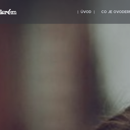
 krém
ÚVOD
CO JE OVODER